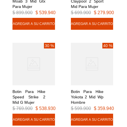
Moab 3 Mid Gtx 
Claypool 2 Sport 
Para Mujer
Mid Para Mujer
$
899
.
900
$
539
.
940
$
699
.
900
$
279
.
900
30 %
40 %
Botin Para Hike 
Botin Para Hike 
Speed Strike 2 
Yokota 2 Mid Wp 
Mid G Mujer
Hombre
$
769
.
900
$
538
.
930
$
599
.
900
$
359
.
940