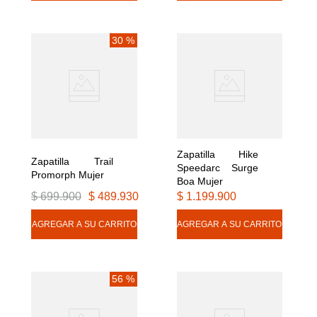
30 %
Zapatilla Hike 
Zapatilla Trail 
Speedarc Surge 
Promorph Mujer
Boa Mujer
$
699
.
900
$
489
.
930
$
1
.
199
.
900
56 %