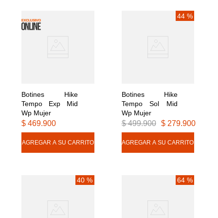
8
.
botas hombre
44 %
9
.
cachuchas
10
.
moab 3
Botines Hike 
Botines Hike 
Tempo Exp Mid 
Tempo Sol Mid 
Wp Mujer
Wp Mujer
$
469
.
900
$
499
.
900
$
279
.
900
40 %
64 %