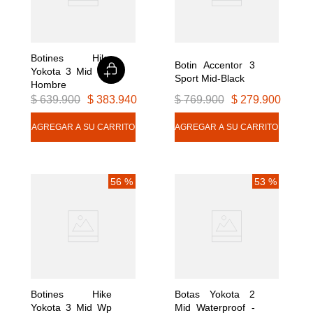
Botines Hike 
Botin Accentor 3 
Yokota 3 Mid Wp 
Sport Mid-Black
Hombre
$
639
.
900
$
383
.
940
$
769
.
900
$
279
.
900
56 %
53 %
Botines Hike 
Botas Yokota 2 
Yokota 3 Mid Wp 
Mid Waterproof - 