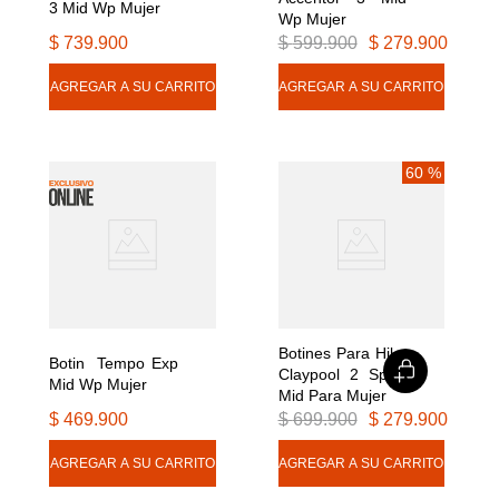
3 Mid Wp Mujer
Wp Mujer
$
739
.
900
$
599
.
900
$
279
.
900
60 %
Botines Para Hike 
Botin  Tempo Exp 
Claypool 2 Sport 
Mid Wp Mujer
Mid Para Mujer
$
469
.
900
$
699
.
900
$
279
.
900