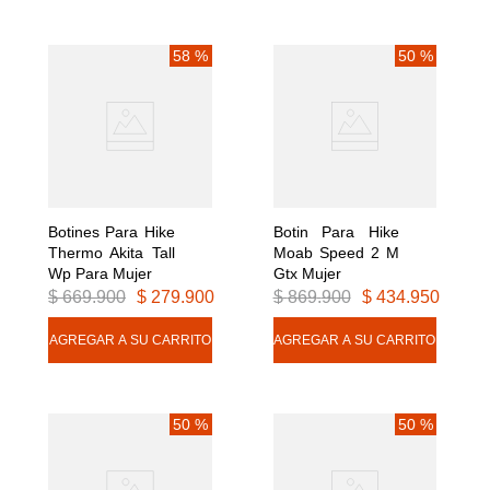
58 %
50 %
Botines Para Hike 
Botin Para Hike 
Thermo Akita Tall 
Moab Speed 2 M 
Wp Para Mujer
Gtx Mujer
$
669
.
900
$
279
.
900
$
869
.
900
$
434
.
950
50 %
50 %