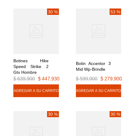
30 %
53 %
Botines Hike 
Botin Accentor 3 
Speed Strike 2 
Mid Wp-Brindle
Gtx Hombre
$
639
.
900
$
447
.
930
$
599
.
900
$
279
.
900
30 %
30 %