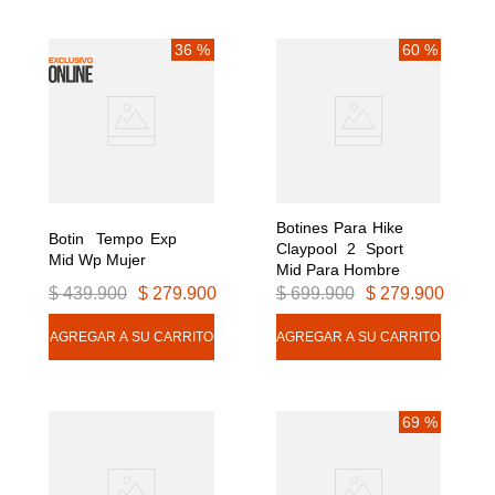
36 %
60 %
Botines Para Hike 
Botin  Tempo Exp 
Claypool 2 Sport 
Mid Wp Mujer
Mid Para Hombre
$
439
.
900
$
279
.
900
$
699
.
900
$
279
.
900
69 %