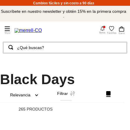
Cambios fáciles y sin costo a 90 días
Suscríbete en nuestro newsletter y obtén 15% en la primera compra
.
4
Bonus
Favoritos
¿Qué buscas?
TÉRMINOS MÁS BUSCADOS
1
.
merrell hombre
2
.
tenis hombre
Black Days
3
.
tenis mujer
Filtrar
4
.
merrell mujer
Relevancia
5
.
morrales
265
PRODUCTOS
6
.
sandalias
7
.
moab