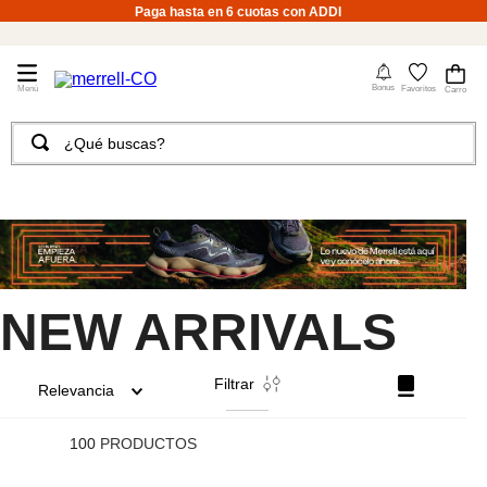
Paga hasta en 6 cuotas con ADDI
4
Bonus
Favoritos
¿Qué buscas?
TÉRMINOS MÁS BUSCADOS
1
.
merrell hombre
2
.
tenis hombre
3
.
merrell mujer
NEW ARRIVALS
4
.
tenis mujer
5
.
morrales
Filtrar
Relevancia
6
.
moab
7
.
sandalias
100
PRODUCTOS
8
.
botas hombre