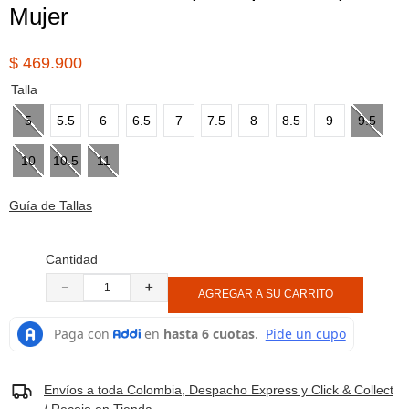
Mujer
8
.
botas hombre
9
.
cachuchas
$
469
.
900
10
.
moab 3
Talla
5
5.5
6
6.5
7
7.5
8
8.5
9
9.5
10
10.5
11
Guía de Tallas
Cantidad
－
＋
AGREGAR A SU CARRITO
Envíos a toda Colombia, Despacho Express y Click & Collect
/ Recojo en Tienda