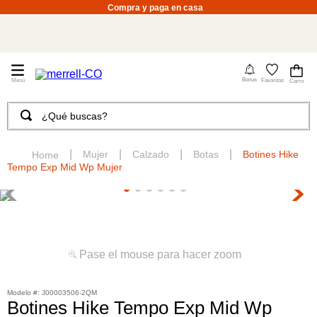
Compra y paga en casa
4
Bonus
Favoritos
¿Qué buscas?
TÉRMINOS MÁS BUSCADOS
1
.
merrell hombre
Mujer
Calzado
Botas
Botines Hike
Tempo Exp Mid Wp Mujer
2
.
tenis hombre
3
.
tenis mujer
4
.
merrell mujer
5
.
morrales
Pase el mouse para hacer zoom
6
.
moab
:
J00003506-2QM
7
.
sandalias
Botines Hike Tempo Exp Mid Wp