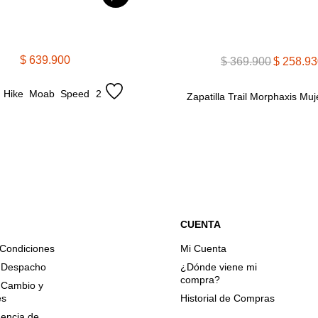
$
639
.
900
$
369
.
900
$
258
.
93
la Hike Moab Speed 2 
Zapatilla Trail Morphaxis Muj
r
CUENTA
 Condiciones
Mi Cuenta
e Despacho
¿Dónde viene mi
compra?
e Cambio y
es
Historial de Compras
encia de