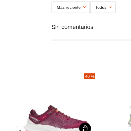
Más reciente
Todos
%
40 %