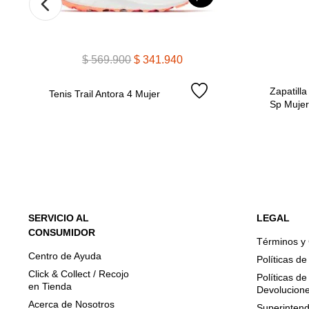
$
569
.
900
$
341
.
940
Zapatil
Tenis Trail Antora 4 Mujer
Sp Muje
SERVICIO AL
LEGAL
CONSUMIDOR
Términos y
Centro de Ayuda
Políticas d
Click & Collect / Recojo
Políticas d
en Tienda
Devolucion
Acerca de Nosotros
Superintend