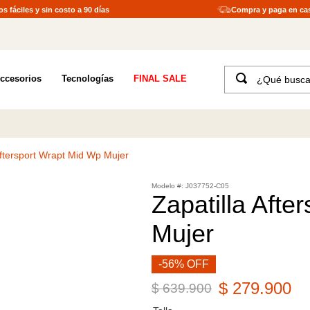
s fáciles y sin costo a 90 días
Compra y paga en ca
¿Qué buscas?
ccesorios
Tecnologías
FINAL SALE
TÉRMINOS MÁS BUSCADOS
1
.
merrell hombre
2
.
tenis hombre
Aftersport Wrapt Mid Wp Mujer
3
.
tenis mujer
:
J037752-C05
4
.
merrell mujer
Zapatilla Afte
5
.
morrales
Mujer
6
.
sandalias
7
.
moab
-56% OFF
$
279
.
900
8
.
botas hombre
$
639
.
900