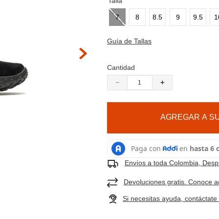
9
.
cachuchas
Talla
 hacer zoom
10
.
moab 3
7
8
8.5
9
9.5
1
Guía de Tallas
Cantidad
－
＋
AGREGAR A SU
Envíos a toda Colombia, Despa
Devoluciones gratis. Conoce a
Si necesitas ayuda, contáctat