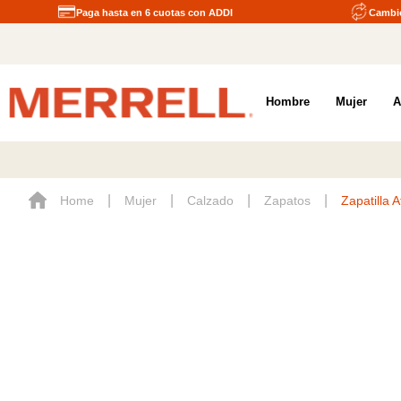
Paga hasta en 6 cuotas con ADDI
Cambio
Hombre
Mujer
A
Mujer
Calzado
Zapatos
Zapatilla 