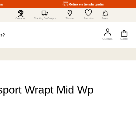
sa
Retira en tienda gratis
4
Contacto
Tracking De Compra
Tiendas
Favoritos
Bonus
rsport Wrapt Mid Wp