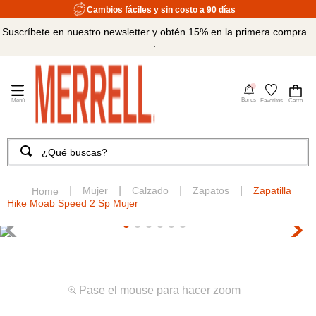
Cambios fáciles y sin costo a 90 días
Suscríbete en nuestro newsletter y obtén 15% en la primera compra
.
4
Bonus
Favoritos
¿Qué buscas?
TÉRMINOS MÁS BUSCADOS
1
.
merrell hombre
Mujer
Calzado
Zapatos
Zapatilla
Hike Moab Speed 2 Sp Mujer
2
.
tenis hombre
3
.
tenis mujer
4
.
merrell mujer
5
.
morrales
Pase el mouse para hacer zoom
6
.
moab