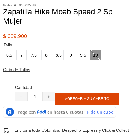
:
J038932-81K
7
.
sandalias
Zapatilla Hike Moab Speed 2 Sp
Mujer
8
.
botas hombre
9
.
cachuchas
$
639
.
900
10
.
moab 3
Talla
6.5
7
7.5
8
8.5
9
9.5
10
Guía de Tallas
Cantidad
－
＋
AGREGAR A SU CARRITO
Envíos a toda Colombia, Despacho Express y Click & Collect