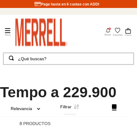
Paga hasta en 6 cuotas con ADDI
4
Bonus
Favoritos
¿Qué buscas?
TÉRMINOS MÁS BUSCADOS
1
.
merrell hombre
2
.
tenis hombre
Tempo a 229.900
3
.
tenis mujer
Filtrar
4
.
merrell mujer
Relevancia
5
.
morrales
8
PRODUCTOS
6
.
sandalias