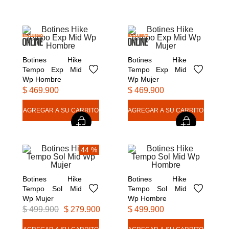
7
.
moab
8
.
botas hombre
9
.
cachuchas
10
.
moab 3
Botines Hike 
Botines Hike 
Tempo Exp Mid 
Tempo Exp Mid 
Wp Hombre
Wp Mujer
$
469
.
900
$
469
.
900
44 %
Botines Hike 
Botines Hike 
Tempo Sol Mid 
Tempo Sol Mid 
Wp Mujer
Wp Hombre
$
499
.
900
$
279
.
900
$
499
.
900