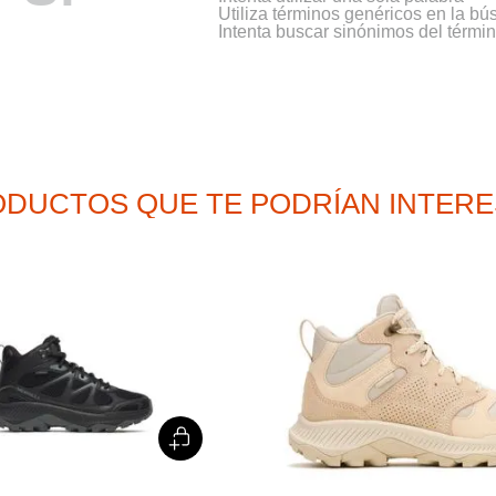
9
.
cachuchas
Utiliza términos genéricos en la b
Intenta buscar sinónimos del térm
10
.
moab 3
DUCTOS QUE TE PODRÍAN INTER