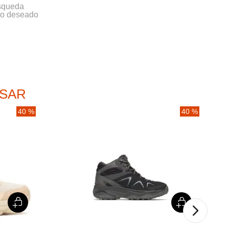
úsqueda
ino deseado
ESAR
40 %
40 %