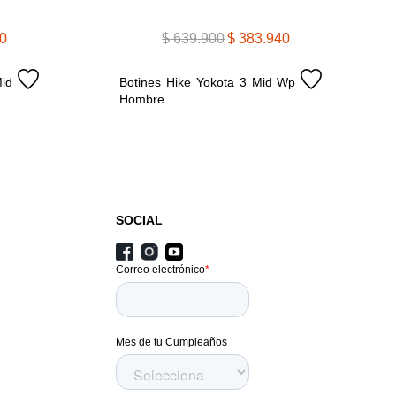
0
$
639
.
900
$
383
.
940
d 
Botines Hike Yokota 3 Mid Wp 
Hombre
SOCIAL