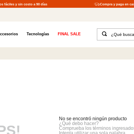
s fáciles y sin costo a 90 días
Compra y paga en ca
¿Qué buscas?
ccesorios
Tecnologías
FINAL SALE
TÉRMINOS MÁS BUSCADOS
1
.
merrell hombre
2
.
tenis hombre
3
.
tenis mujer
4
.
merrell mujer
5
.
morrales
6
.
moab
7
.
sandalias
No se encontró ningún producto
¿Qué debo hacer?
8
.
botas hombre
PS!
Comprueba los términos ingresado
Intenta utilizar una sola palabra