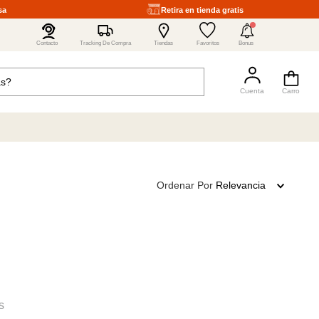
sa
Retira en tienda gratis
4
Contacto
Tracking De Compra
Tiendas
Favoritos
Bonus
Ordenar Por
Relevancia
s