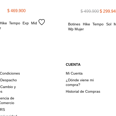
$
469
.
900
$
499
.
900
$
299
.
94
 Hike Tempo Exp Mid 
Botines Hike Tempo Sol Mi
r
Wp Mujer
CUENTA
 Condiciones
Mi Cuenta
e Despacho
¿Dónde viene mi
compra?
e Cambio y
es
Historial de Compras
encia de
 Comercio
QRS