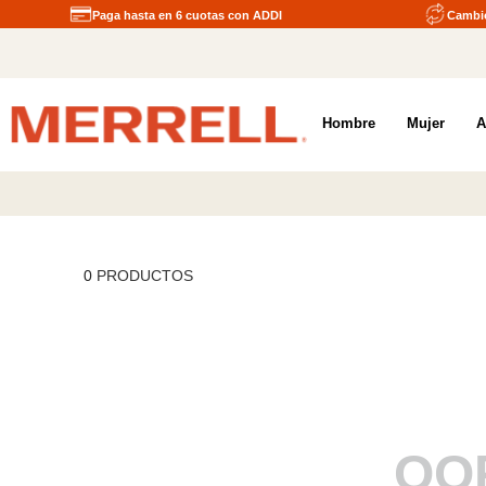
Paga hasta en 6 cuotas con ADDI
Cambio
Hombre
Mujer
A
0
PRODUCTOS
OO