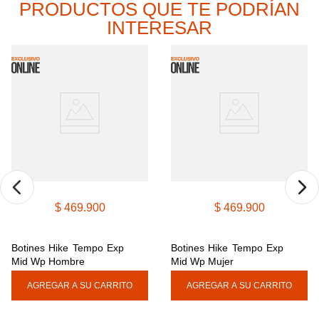
PRODUCTOS QUE TE PODRÍAN
9
.
cachuchas
INTERESAR
10
.
moab 3
$
469
.
900
$
469
.
900
Botines Hike Tempo Exp 
Botines Hike Tempo Exp 
Mid Wp Hombre
Mid Wp Mujer