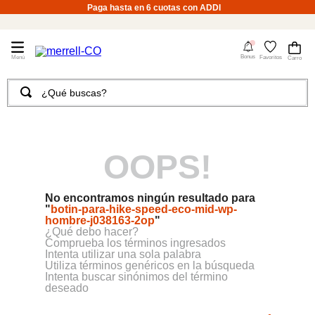
Paga hasta en 6 cuotas con ADDI
4
Bonus
Favoritos
¿Qué buscas?
TÉRMINOS MÁS BUSCADOS
1
.
merrell hombre
OOPS!
2
.
tenis hombre
3
.
tenis mujer
No encontramos ningún resultado para
4
.
merrell mujer
"
botin-para-hike-speed-eco-mid-wp-
hombre-j038163-2op
"
5
.
morrales
¿Qué debo hacer?
Comprueba los términos ingresados
6
.
sandalias
Intenta utilizar una sola palabra
Utiliza términos genéricos en la búsqueda
Intenta buscar sinónimos del término
7
.
moab
deseado
8
.
botas hombre