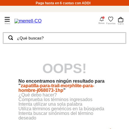
Paga hasta en 6 cuotas con ADDI
4
Bonus
Favoritos
¿Qué buscas?
TÉRMINOS MÁS BUSCADOS
1
.
merrell hombre
OOPS!
2
.
tenis hombre
3
.
merrell mujer
No encontramos ningún resultado para
4
.
tenis mujer
"
zapatilla-para-trail-morphlite-para-
hombre-j068073-1hp
"
5
.
morrales
¿Qué debo hacer?
Comprueba los términos ingresados
6
.
moab
Intenta utilizar una sola palabra
Utiliza términos genéricos en la búsqueda
Intenta buscar sinónimos del término
7
.
sandalias
deseado
8
.
botas hombre