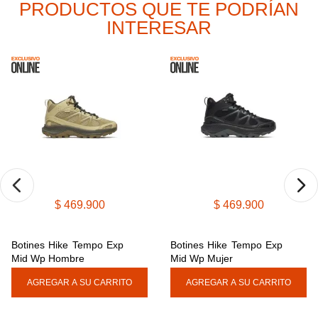
PRODUCTOS QUE TE PODRÍAN
9
.
cachuchas
INTERESAR
10
.
moab 3
$
469
.
900
$
469
.
900
Botines Hike Tempo Exp 
Botines Hike Tempo Exp 
Mid Wp Hombre
Mid Wp Mujer