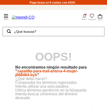
Paga hasta en 6 cuotas con ADDI
4
Bonus
Favoritos
¿Qué buscas?
TÉRMINOS MÁS BUSCADOS
1
.
merrell hombre
OOPS!
2
.
tenis hombre
3
.
tenis mujer
No encontramos ningún resultado para
4
.
merrell mujer
"
zapatilla-para-trail-antora-4-mujer-
j068464-byh
"
5
.
morrales
¿Qué debo hacer?
Comprueba los términos ingresados
6
.
moab
Intenta utilizar una sola palabra
Utiliza términos genéricos en la búsqueda
Intenta buscar sinónimos del término
7
.
sandalias
deseado
8
.
botas hombre