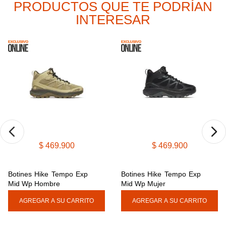
PRODUCTOS QUE TE PODRÍAN
9
.
cachuchas
INTERESAR
10
.
moab 3
$
469
.
900
$
469
.
900
Botines Hike Tempo Exp 
Botines Hike Tempo Exp 
Mid Wp Hombre
Mid Wp Mujer