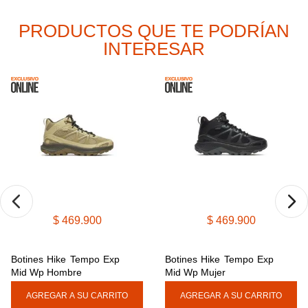
8
.
botas hombre
PRODUCTOS QUE TE PODRÍAN
9
.
cachuchas
INTERESAR
10
.
moab 3
$
469
.
900
$
469
.
900
Botines Hike Tempo Exp 
Botines Hike Tempo Exp 
Mid Wp Hombre
Mid Wp Mujer