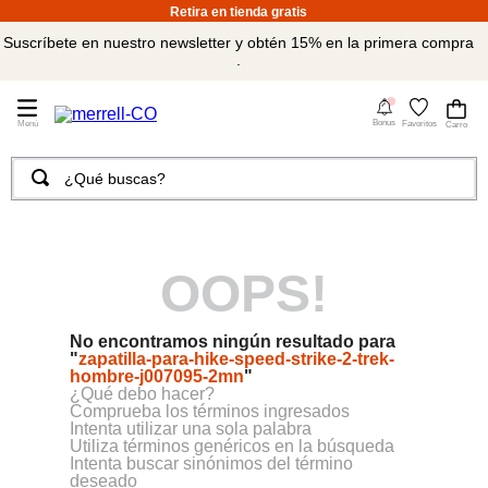
Retira en tienda gratis
Suscríbete en nuestro newsletter y obtén 15% en la primera compra
.
4
Bonus
Favoritos
¿Qué buscas?
TÉRMINOS MÁS BUSCADOS
1
.
merrell hombre
OOPS!
2
.
tenis hombre
3
.
tenis mujer
No encontramos ningún resultado para
4
.
merrell mujer
"
zapatilla-para-hike-speed-strike-2-trek-
hombre-j007095-2mn
"
5
.
morrales
¿Qué debo hacer?
Comprueba los términos ingresados
6
.
sandalias
Intenta utilizar una sola palabra
Utiliza términos genéricos en la búsqueda
Intenta buscar sinónimos del término
7
.
moab
deseado