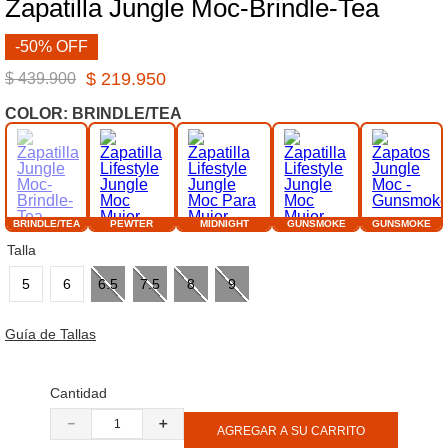
Zapatilla Jungle Moc-Brindle-Tea
8
.
botas hombre
-50% OFF
9
.
cachuchas
$
219
.
950
$
439
.
900
10
.
moab 3
COLOR:
BRINDLE/TEA
BRINDLE/TEA
PEWTER
MIDNIGHT
GUNSMOKE
GUNSMOKE
Talla
5
6
6.5
7.5
8
9
Guía de Tallas
Cantidad
－
＋
AGREGAR A SU CARRITO