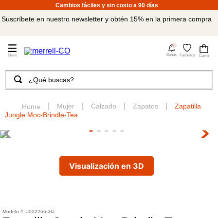
Cambios fáciles y sin costo a 90 días
Suscríbete en nuestro newsletter y obtén 15% en la primera compra
.
4
Bonus
Favoritos
¿Qué buscas?
TÉRMINOS MÁS BUSCADOS
1
.
merrell hombre
Mujer
Calzado
Zapatos
Zapatilla
Jungle Moc-Brindle-Tea
2
.
tenis hombre
3
.
merrell mujer
4
.
tenis mujer
Visualización en 3D
5
.
morrales
6
.
moab
7
.
sandalias
:
J002266-3IJ