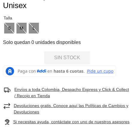
Unisex
8
.
botas hombre
9
.
cachuchas
Talla
10
.
moab 3
S
M
L
Solo quedan 0 unidades disponibles
SIN STOCK
Envíos a toda Colombia, Despacho Express y Click & Collect
/ Recojo en Tienda
Devoluciones gratis. Conoce aquí las Políticas de Cambios y
Devoluciones
Si necesitas ayuda, contáctate con uno de nuestros asesores