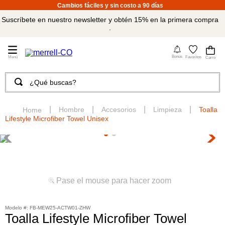
Cambios fáciles y sin costo a 90 días
Suscríbete en nuestro newsletter y obtén 15% en la primera compra
.
4
Bonus
Favoritos
¿Qué buscas?
TÉRMINOS MÁS BUSCADOS
1
.
merrell hombre
Hombre
Accesorios
Limpieza
Toalla
Lifestyle Microfiber Towel Unisex
2
.
tenis hombre
3
.
merrell mujer
4
.
tenis mujer
5
.
morrales
Pase el mouse para hacer zoom
6
.
moab
:
FB-MEW25-ACTW01-ZHW
7
.
sandalias
Toalla Lifestyle Microfiber Towel