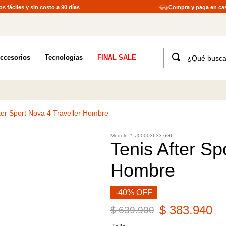
s fáciles y sin costo a 90 días
Compra y paga en ca
¿Qué buscas?
ccesorios
Tecnologías
FINAL SALE
TÉRMINOS MÁS BUSCADOS
1
.
merrell hombre
2
.
tenis hombre
fter Sport Nova 4 Traveller Hombre
3
.
tenis mujer
:
J00003633-6GL
4
.
merrell mujer
Tenis After Sp
5
.
morrales
Hombre
6
.
sandalias
7
.
moab
-40% OFF
$
383
.
940
8
.
botas hombre
$
639
.
900