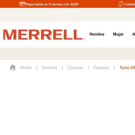
Paga hasta en 6 cuotas con ADDI
Cambio
Hombre
Mujer
A
Hombre
Calzado
Zapatos
Tenis A