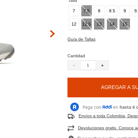
9
.
cachuchas
Talla
10
.
moab 3
7
7.5
8
8.5
9
9
 hacer zoom
12
12.5
13
14
15
Guía de Tallas
Cantidad
－
＋
AGREGAR A SU
Envíos a toda Colombia, Despa
Devoluciones gratis. Conoce a