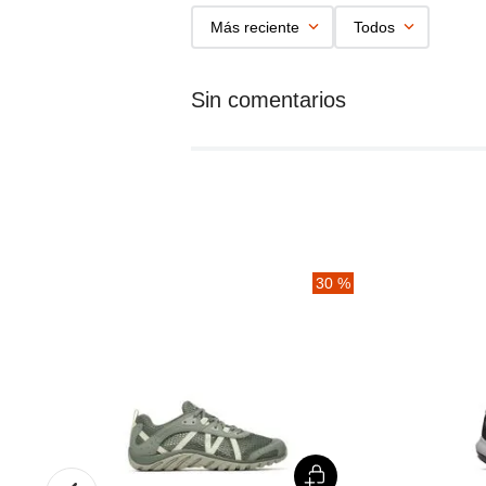
Más reciente
Todos
%
30 %