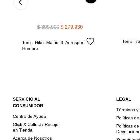
$
399
.
900
$
279
.
930
Tenis Tr
Tenis Hike Maipo 3 Aerosport 
Hombre
SERVICIO AL
LEGAL
CONSUMIDOR
Términos y
Centro de Ayuda
Políticas d
Click & Collect / Recojo
Políticas d
en Tienda
Devolucion
Acerca de Nosotros
Superintend