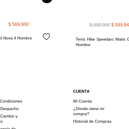
$
569
.
900
$
999
.
900
$
599
.
94
ail Nova 4 Hombre
Tenis Hike Speedarc Matis G
Hombre
CUENTA
 Condiciones
Mi Cuenta
e Despacho
¿Dónde viene mi
compra?
e Cambio y
es
Historial de Compras
encia de