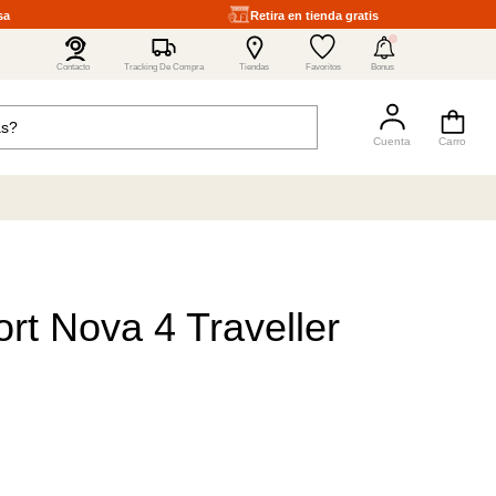
sa
Retira en tienda gratis
4
Contacto
Tracking De Compra
Tiendas
Favoritos
Bonus
ort Nova 4 Traveller