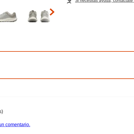
Si necesitas ayuda, contáctat
s)
 un comentario.