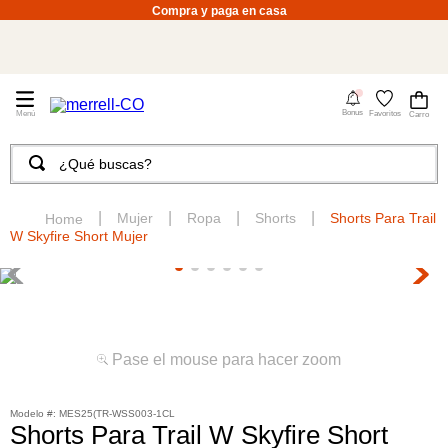
Compra y paga en casa
4
Bonus
Favoritos
¿Qué buscas?
TÉRMINOS MÁS BUSCADOS
1
.
merrell hombre
Mujer
Ropa
Shorts
Shorts Para Trail
W Skyfire Short Mujer
2
.
tenis hombre
3
.
tenis mujer
4
.
merrell mujer
5
.
morrales
Pase el mouse para hacer zoom
6
.
moab
:
MES25(TR-WSS003-1CL
7
.
sandalias
Shorts Para Trail W Skyfire Short