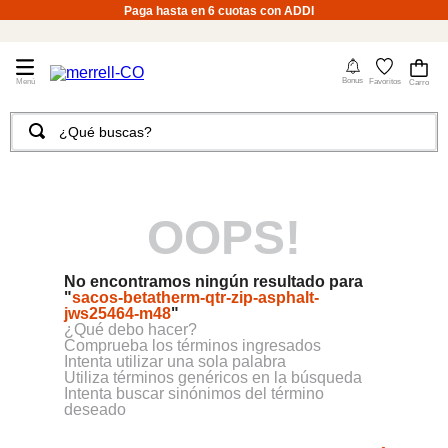
Paga hasta en 6 cuotas con ADDI
4
Bonus
Favoritos
¿Qué buscas?
TÉRMINOS MÁS BUSCADOS
1
.
merrell hombre
OOPS!
2
.
tenis hombre
3
.
merrell mujer
No encontramos ningún resultado para
4
.
tenis mujer
"
sacos-betatherm-qtr-zip-asphalt-
jws25464-m48
"
5
.
morrales
¿Qué debo hacer?
Comprueba los términos ingresados
6
.
moab
Intenta utilizar una sola palabra
Utiliza términos genéricos en la búsqueda
Intenta buscar sinónimos del término
7
.
sandalias
deseado
8
.
botas hombre