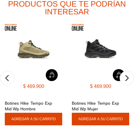
PRODUCTOS QUE TE PODRÍAN
9
.
cachuchas
INTERESAR
10
.
moab 3
$
469
.
900
$
469
.
900
Botines Hike Tempo Exp 
Botines Hike Tempo Exp 
Mid Wp Hombre
Mid Wp Mujer