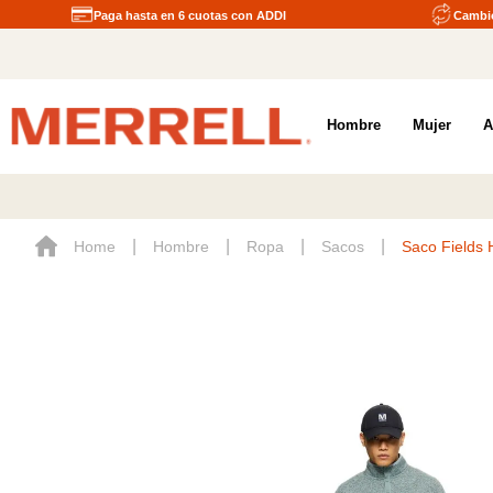
Paga hasta en 6 cuotas con ADDI
Cambio
Hombre
Mujer
A
Hombre
Ropa
Sacos
Saco Fields