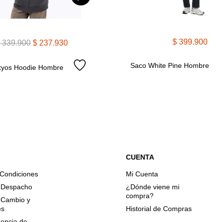
$
399
.
900
$
339
.
900
$
237
.
930
Saco White Pine Hombre
xyos Hoodie Hombre
CUENTA
 Condiciones
Mi Cuenta
e Despacho
¿Dónde viene mi
compra?
e Cambio y
es
Historial de Compras
encia de