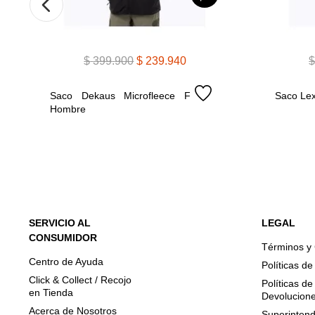
$
399
.
900
$
239
.
940
Saco Dekaus Microfleece F 
Saco Le
Hombre
SERVICIO AL
LEGAL
CONSUMIDOR
Términos y
Centro de Ayuda
Políticas d
Click & Collect / Recojo
Políticas d
en Tienda
Devolucion
Acerca de Nosotros
Superintend