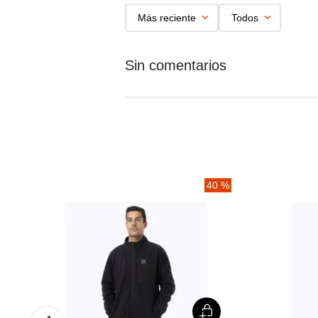
Más reciente
Todos
%
40 %