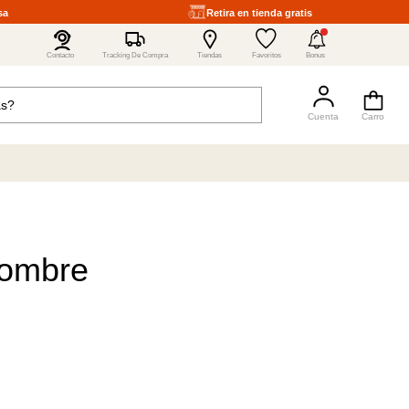
sa
Retira en tienda gratis
4
Contacto
Tracking De Compra
Tiendas
Favoritos
Bonus
Hombre