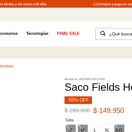
s fáciles y sin costo a 90 días
Compra y paga en ca
¿Qué buscas?
ccesorios
Tecnologías
FINAL SALE
TÉRMINOS MÁS BUSCADOS
1
.
merrell hombre
2
.
tenis hombre
 Hombre
3
.
tenis mujer
:
44E3MCO001-35R
4
.
merrell mujer
Saco Fields 
5
.
morrales
-50% OFF
6
.
moab
$
149
.
950
$
299
.
900
7
.
sandalias
Talla
8
.
botas hombre
S
M
L
XL
XXL