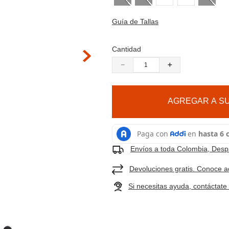
9
.
cachuchas
 hacer zoom
10
.
moab 3
Guía de Tallas
Cantidad
－
＋
AGREGAR A SU
Envíos a toda Colombia, Despa
Devoluciones gratis. Conoce a
Si necesitas ayuda, contáctat