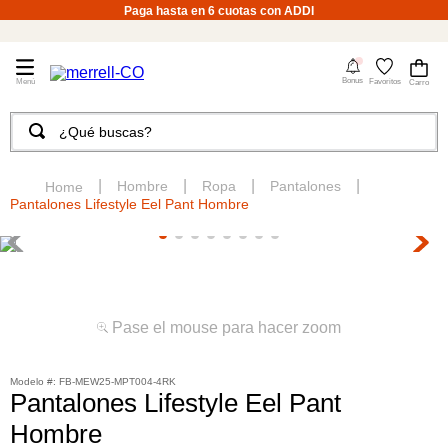
Paga hasta en 6 cuotas con ADDI
4
Bonus
Favoritos
¿Qué buscas?
TÉRMINOS MÁS BUSCADOS
1
.
merrell hombre
Hombre
Ropa
Pantalones
Pantalones Lifestyle Eel Pant Hombre
2
.
tenis hombre
3
.
tenis mujer
4
.
merrell mujer
5
.
morrales
Pase el mouse para hacer zoom
6
.
moab
:
FB-MEW25-MPT004-4RK
7
.
sandalias
Pantalones Lifestyle Eel Pant
Hombre
8
.
botas hombre