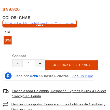
8
.
botas hombre
$
99
.
900
9
.
cachuchas
COLOR:
CHAR
10
.
moab 3
CHAR
Talla
S/M
Cantidad
－
＋
AGREGAR A SU CARRITO
Envíos a toda Colombia, Despacho Express y Click & Collect
/ Recojo en Tienda
Devoluciones gratis. Conoce aquí las Políticas de Cambios y
Devoluciones