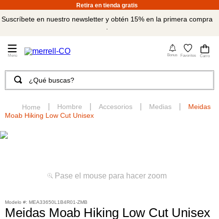
Retira en tienda gratis
Suscríbete en nuestro newsletter y obtén 15% en la primera compra
.
4
Bonus
Favoritos
¿Qué buscas?
TÉRMINOS MÁS BUSCADOS
1
.
merrell hombre
Hombre
Accesorios
Medias
Meidas
Moab Hiking Low Cut Unisex
2
.
tenis hombre
3
.
tenis mujer
4
.
merrell mujer
5
.
morrales
Pase el mouse para hacer zoom
6
.
moab
:
MEA33650L1B4R01-ZMB
7
.
sandalias
Meidas Moab Hiking Low Cut Unisex