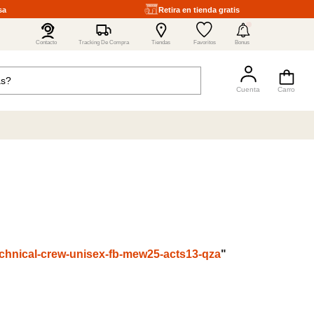
sa
Retira en tienda gratis
4
Contacto
Tracking De Compra
Tiendas
Favoritos
Bonus
technical-crew-unisex-fb-mew25-acts13-qza
"