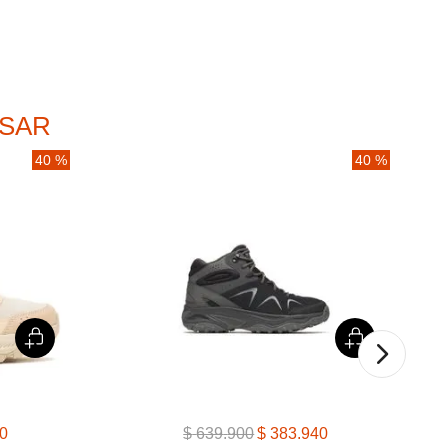
ESAR
40 %
40 %
0
$
639
.
900
$
383
.
940