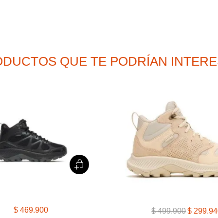
9
.
cachuchas
10
.
moab 3
DUCTOS QUE TE PODRÍAN INTER
$
469
.
900
$
499
.
900
$
299
.
94