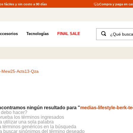
s fáciles y sin costo a 90 días
Compra y paga en ca
¿Qué buscas?
ccesorios
Tecnologías
FINAL SALE
TÉRMINOS MÁS BUSCADOS
1
.
merrell hombre
2
.
tenis hombre
3
.
tenis mujer
Fb-Mew25-Acts13-Qza
4
.
merrell mujer
5
.
morrales
6
.
moab
contramos ningún resultado para "
medias-lifestyle-berk-
7
.
sandalias
 debo hacer?
ueba los términos ingresados
a utilizar una sola palabra
8
.
botas hombre
za términos genéricos en la búsqueda
ta buscar sinónimos del término deseado