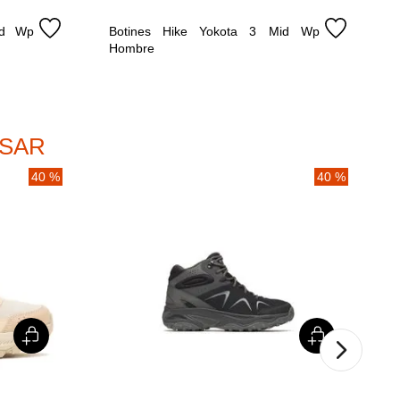
d Wp 
Botines Hike Yokota 3 Mid Wp 
Hombre
ESAR
40 %
40 %