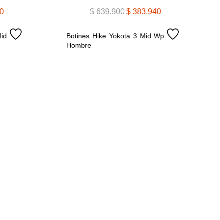
0
$
639
.
900
$
383
.
940
d 
Botines Hike Yokota 3 Mid Wp 
Hombre