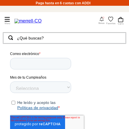
Paga hasta en 6 cuotas con ADDI
4
Bonus
Favoritos
¿Qué buscas?
TÉRMINOS MÁS BUSCADOS
1
.
merrell hombre
2
.
tenis hombre
3
.
tenis mujer
4
.
merrell mujer
5
.
morrales
6
.
moab
7
.
sandalias
8
.
botas hombre