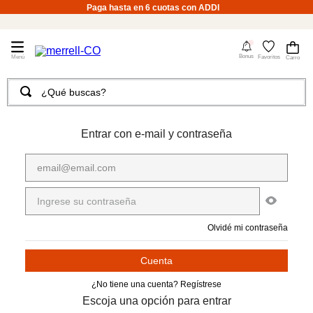
Paga hasta en 6 cuotas con ADDI
4
Bonus
Favoritos
¿Qué buscas?
TÉRMINOS MÁS BUSCADOS
1
.
merrell hombre
Entrar con e-mail y contraseña
2
.
tenis hombre
3
.
tenis mujer
4
.
merrell mujer
5
.
morrales
Olvidé mi contraseña
6
.
moab
7
.
sandalias
¿No tiene una cuenta? Regístrese
8
.
botas hombre
Escoja una opción para entrar