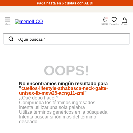
Paga hasta en 6 cuotas con ADDI
4
Bonus
Favoritos
¿Qué buscas?
TÉRMINOS MÁS BUSCADOS
1
.
merrell hombre
OOPS!
2
.
tenis hombre
3
.
tenis mujer
No encontramos ningún resultado para
4
.
merrell mujer
"
cuellos-lifestyle-athabasca-neck-gaite-
unisex-fb-mew25-acng11-zmi
"
5
.
morrales
¿Qué debo hacer?
Comprueba los términos ingresados
6
.
moab
Intenta utilizar una sola palabra
Utiliza términos genéricos en la búsqueda
Intenta buscar sinónimos del término
7
.
sandalias
deseado
8
.
botas hombre