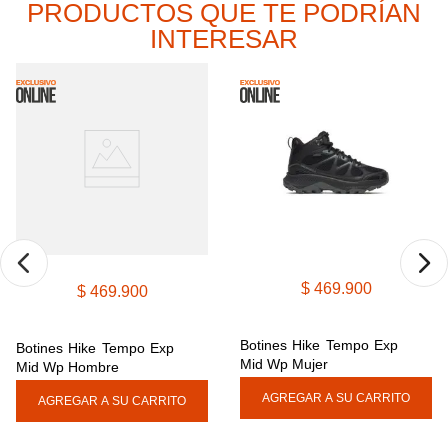
PRODUCTOS QUE TE PODRÍAN
9
.
cachuchas
INTERESAR
10
.
moab 3
$
469
.
900
$
469
.
900
Botines Hike Tempo Exp 
Botines Hike Tempo Exp 
Mid Wp Mujer
Mid Wp Hombre