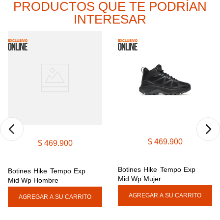
PRODUCTOS QUE TE PODRÍAN
9
.
cachuchas
INTERESAR
10
.
moab 3
$
469
.
900
$
469
.
900
Botines Hike Tempo Exp 
Botines Hike Tempo Exp 
Mid Wp Mujer
Mid Wp Hombre