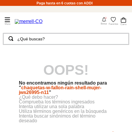
Paga hasta en 6 cuotas con ADDI
4
Bonus
Favoritos
¿Qué buscas?
TÉRMINOS MÁS BUSCADOS
1
.
merrell hombre
OOPS!
2
.
tenis hombre
3
.
tenis mujer
No encontramos ningún resultado para
4
.
merrell mujer
"
chaquetas-w-fallon-rain-shell-mujer-
jws26995-n11
"
5
.
morrales
¿Qué debo hacer?
Comprueba los términos ingresados
6
.
moab
Intenta utilizar una sola palabra
Utiliza términos genéricos en la búsqueda
Intenta buscar sinónimos del término
7
.
sandalias
deseado
8
.
botas hombre