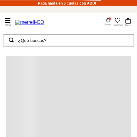
Paga hasta en 6 cuotas con ADDI
4
Bonus
Favoritos
¿Qué buscas?
TÉRMINOS MÁS BUSCADOS
1
.
merrell hombre
2
.
tenis hombre
3
.
merrell mujer
4
.
tenis mujer
5
.
morrales
6
.
moab
7
.
sandalias
8
.
botas hombre