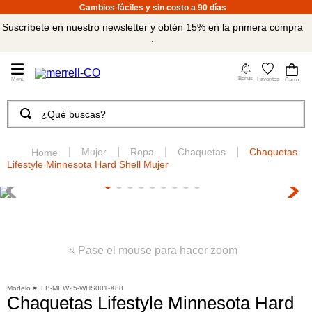
Cambios fáciles y sin costo a 90 días
Suscríbete en nuestro newsletter y obtén 15% en la primera compra
.
4
Bonus
Favoritos
¿Qué buscas?
TÉRMINOS MÁS BUSCADOS
1
.
merrell hombre
Mujer
Ropa
Chaquetas
Chaquetas
Lifestyle Minnesota Hard Shell Mujer
2
.
tenis hombre
3
.
tenis mujer
4
.
merrell mujer
5
.
morrales
Pase el mouse para hacer zoom
6
.
moab
:
FB-MEW25-WHS001-X88
7
.
sandalias
Chaquetas Lifestyle Minnesota Hard