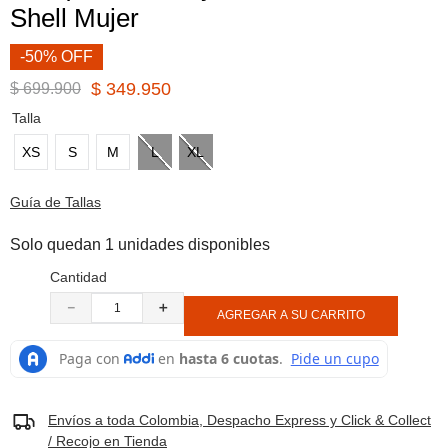
Shell Mujer
8
.
botas hombre
9
.
cachuchas
-50% OFF
10
.
moab 3
$
349
.
950
$
699
.
900
Talla
XS
S
M
L
XL
Guía de Tallas
Solo quedan 1 unidades disponibles
Cantidad
－
＋
AGREGAR A SU CARRITO
Envíos a toda Colombia, Despacho Express y Click & Collect
/ Recojo en Tienda