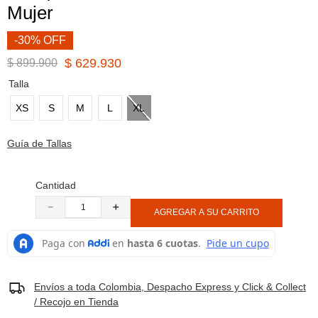
Mujer
8
.
botas hombre
9
.
cachuchas
-30% OFF
10
.
moab 3
$
629
.
930
$
899
.
900
Talla
XS
S
M
L
XL
Guía de Tallas
Cantidad
－
＋
AGREGAR A SU CARRITO
Envíos a toda Colombia, Despacho Express y Click & Collect
/ Recojo en Tienda