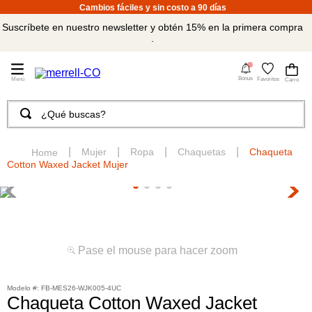
Cambios fáciles y sin costo a 90 días
Suscríbete en nuestro newsletter y obtén 15% en la primera compra
.
4
Bonus
Favoritos
¿Qué buscas?
TÉRMINOS MÁS BUSCADOS
1
.
merrell hombre
Mujer
Ropa
Chaquetas
Chaqueta
Cotton Waxed Jacket Mujer
2
.
tenis hombre
3
.
tenis mujer
4
.
merrell mujer
5
.
morrales
Pase el mouse para hacer zoom
6
.
moab
:
FB-MES26-WJK005-4UC
7
.
sandalias
Chaqueta Cotton Waxed Jacket