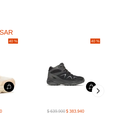
ESAR
40 %
40 %
0
$
639
.
900
$
383
.
940