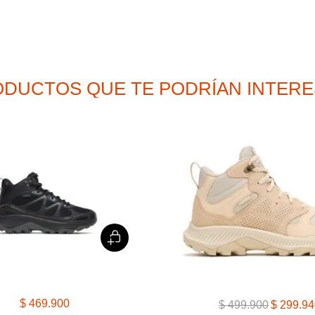
9
.
cachuchas
10
.
moab 3
DUCTOS QUE TE PODRÍAN INTER
$
469
.
900
$
499
.
900
$
299
.
94