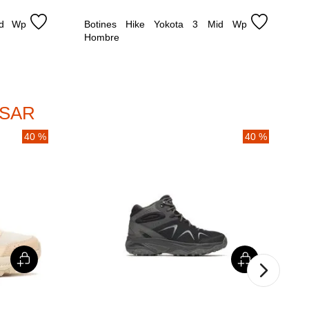
d Wp 
Botines Hike Yokota 3 Mid Wp 
Hombre
ESAR
40 %
40 %