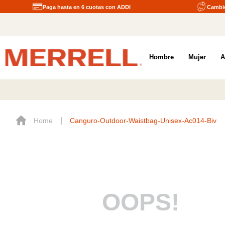
Paga hasta en 6 cuotas con ADDI
Cambio
Hombre
Mujer
A
Canguro-Outdoor-Waistbag-Unisex-Ac014-Biv
OOPS!