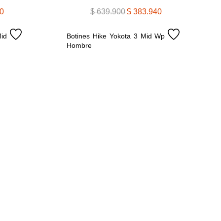
0
$
639
.
900
$
383
.
940
d 
Botines Hike Yokota 3 Mid Wp 
Hombre