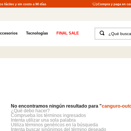
s fáciles y sin costo a 90 días
Compra y paga en ca
¿Qué buscas?
ccesorios
Tecnologías
FINAL SALE
TÉRMINOS MÁS BUSCADOS
1
.
merrell hombre
2
.
tenis hombre
3
.
tenis mujer
4
.
merrell mujer
5
.
morrales
6
.
moab
No encontramos ningún resultado para "
canguro-outd
7
.
sandalias
¿Qué debo hacer?
Comprueba los términos ingresados
Intenta utilizar una sola palabra
8
.
botas hombre
Utiliza términos genéricos en la búsqueda
Intenta buscar sinónimos del término deseado