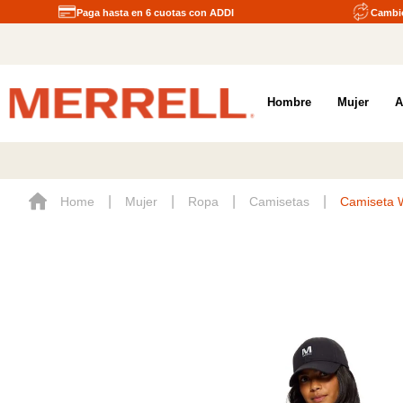
Paga hasta en 6 cuotas con ADDI
Cambio
Hombre
Mujer
A
Mujer
Ropa
Camisetas
Camiseta 