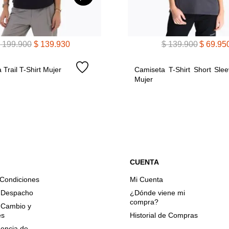
$
199
.
900
$
139
.
930
$
139
.
900
$
69
.
95
 Trail T-Shirt Mujer
Camiseta T-Shirt Short Slee
Mujer
CUENTA
 Condiciones
Mi Cuenta
e Despacho
¿Dónde viene mi
compra?
e Cambio y
es
Historial de Compras
encia de