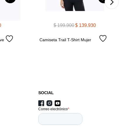
0
$
199
.
900
$
139
.
930
ve 
Camiseta Trail T-Shirt Mujer
SOCIAL