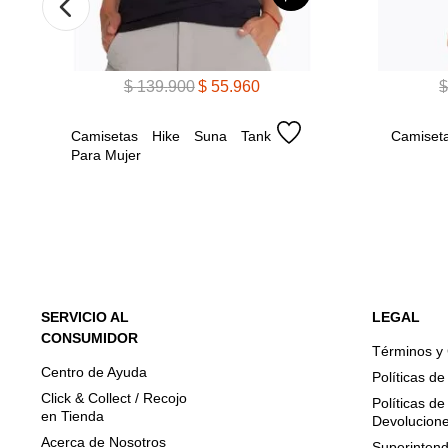
$
139
.
900
$
55
.
960
Camisetas Hike Suna Tank 
Camiseta
Para Mujer
SERVICIO AL
LEGAL
CONSUMIDOR
Términos y
Centro de Ayuda
Políticas d
Click & Collect / Recojo
Políticas d
en Tienda
Devolucion
Acerca de Nosotros
Superintend