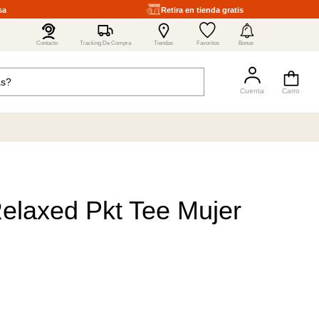
sa
Retira en tienda gratis
4
Contacto
Tracking De Compra
Tiendas
Favoritos
Bonus
elaxed Pkt Tee Mujer