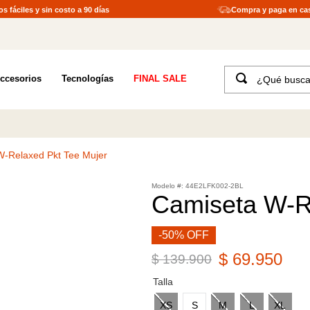
s fáciles y sin costo a 90 días
Compra y paga en ca
¿Qué buscas?
ccesorios
Tecnologías
FINAL SALE
TÉRMINOS MÁS BUSCADOS
1
.
merrell hombre
2
.
tenis hombre
W-Relaxed Pkt Tee Mujer
3
.
tenis mujer
:
44E2LFK002-2BL
4
.
merrell mujer
Camiseta W-R
5
.
morrales
-50% OFF
6
.
moab
$
69
.
950
$
139
.
900
7
.
sandalias
Talla
8
.
botas hombre
XS
S
M
L
XL