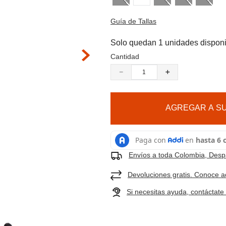
9
.
cachuchas
 hacer zoom
10
.
moab 3
Guía de Tallas
Solo quedan 1 unidades dispon
Cantidad
－
＋
AGREGAR A SU
Envíos a toda Colombia, Despa
Devoluciones gratis. Conoce a
Si necesitas ayuda, contáctat