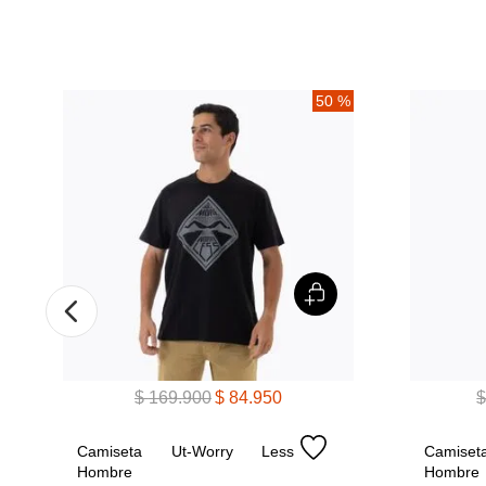
%
50 %
$
169
.
900
$
84
.
950
Camiseta Ut-Worry Less 
Camiseta
Hombre
Hombre