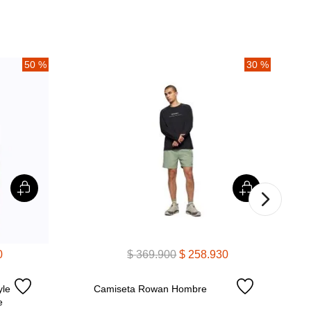
50 %
30 %
0
$
369
.
900
$
258
.
930
e 
Camiseta Rowan Hombre
e