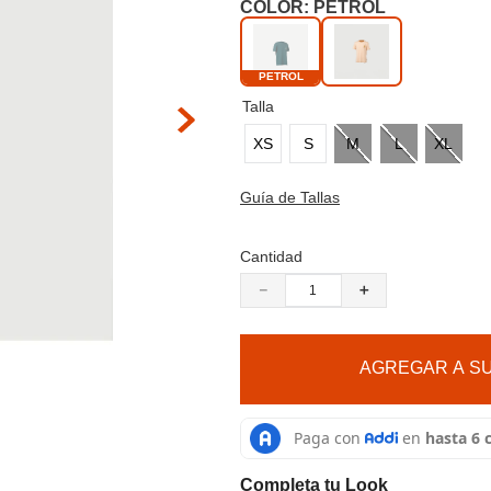
9
.
cachuchas
COLOR:
PETROL
10
.
moab 3
PETROL
Talla
XS
S
M
L
XL
 hacer zoom
Guía de Tallas
Cantidad
－
＋
AGREGAR A SU
Completa tu Look