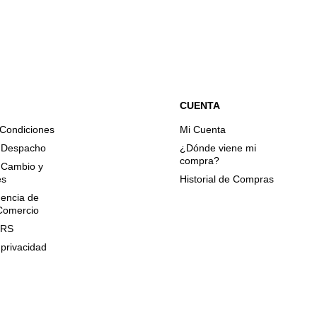
CUENTA
 Condiciones
Mi Cuenta
e Despacho
¿Dónde viene mi
compra?
e Cambio y
es
Historial de Compras
encia de
 Comercio
QRS
 privacidad