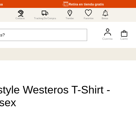
sa
Retira en tienda gratis
4
Contacto
Tracking De Compra
Tiendas
Favoritos
Bonus
tyle Westeros T-Shirt -
isex