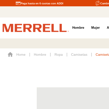
Paga hasta en 6 cuotas con ADDI
Cambio
Hombre
Mujer
A
Hombre
Ropa
Camisetas
Camiseta