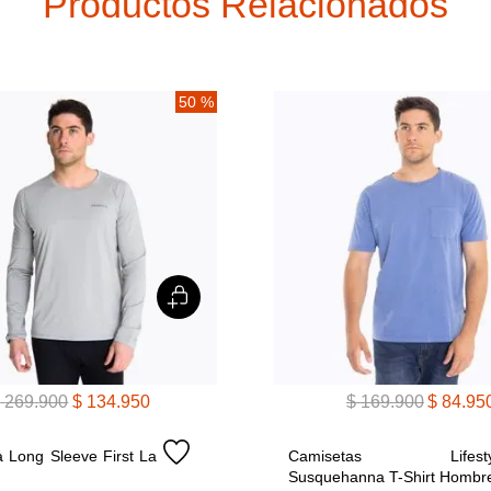
Productos Relacionados
50 %
$
269
.
900
$
134
.
950
$
169
.
900
$
84
.
95
 Long Sleeve First La 
Camisetas Lifestyl
Susquehanna T-Shirt Hombr