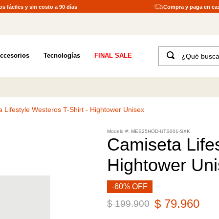
s fáciles y sin costo a 90 días
Compra y paga en ca
¿Qué buscas?
ccesorios
Tecnologías
FINAL SALE
TÉRMINOS MÁS BUSCADOS
1
.
merrell hombre
2
.
tenis hombre
 Lifestyle Westeros T-Shirt - Hightower Unisex
3
.
tenis mujer
:
MES25HOD-UTS001-SXK
4
.
merrell mujer
Camiseta Lifes
5
.
morrales
Hightower Un
6
.
moab
7
.
sandalias
-60% OFF
$
79
.
960
8
.
botas hombre
$
199
.
900