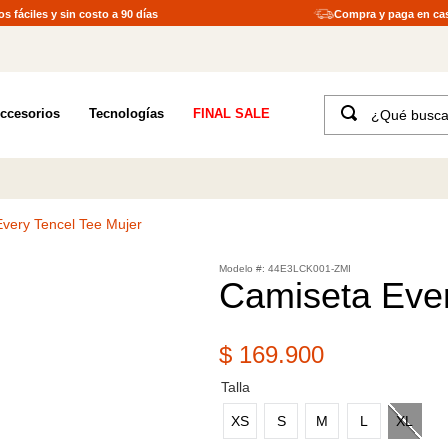
s fáciles y sin costo a 90 días
Compra y paga en ca
¿Qué buscas?
ccesorios
Tecnologías
FINAL SALE
TÉRMINOS MÁS BUSCADOS
1
.
merrell hombre
2
.
tenis hombre
very Tencel Tee Mujer
3
.
tenis mujer
:
44E3LCK001-ZMI
4
.
merrell mujer
Camiseta Ever
5
.
morrales
6
.
moab
$
169
.
900
7
.
sandalias
Talla
8
.
botas hombre
XS
S
M
L
XL