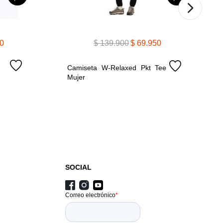
0
$
139
.
900
$
69
.
950
Camiseta W-Relaxed Pkt Tee 
Mujer
SOCIAL