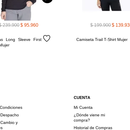
$
239
.
900
$
95
.
960
$
199
.
900
$
139
.
93
as Long Sleeve First 
Camiseta Trail T-Shirt Mujer
Mujer
CUENTA
 Condiciones
Mi Cuenta
e Despacho
¿Dónde viene mi
compra?
e Cambio y
es
Historial de Compras