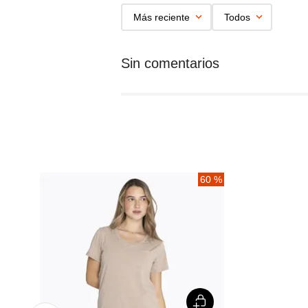
Más reciente
Todos
%
60 %