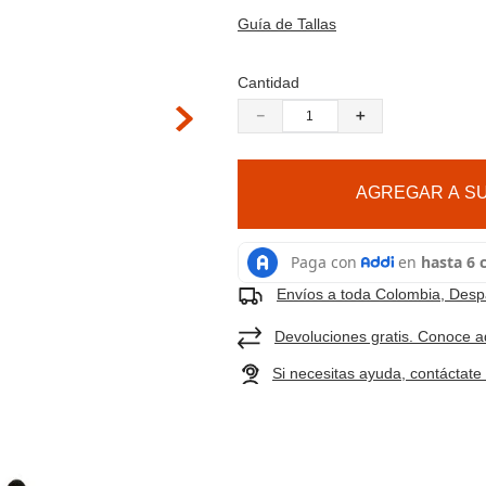
9
.
cachuchas
 hacer zoom
Guía de Tallas
10
.
moab 3
Cantidad
－
＋
AGREGAR A SU
Envíos a toda Colombia, Despa
Devoluciones gratis. Conoce a
Si necesitas ayuda, contáctat