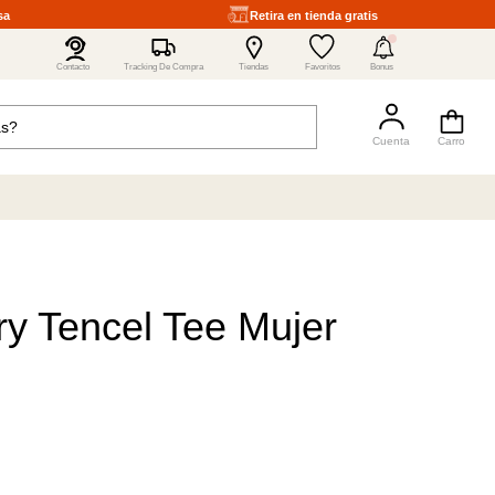
sa
Retira en tienda gratis
4
Contacto
Tracking De Compra
Tiendas
Favoritos
Bonus
y Tencel Tee Mujer