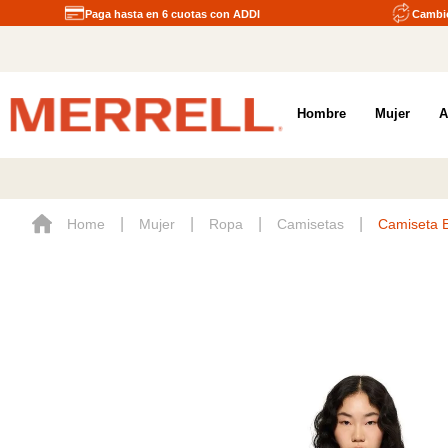
Paga hasta en 6 cuotas con ADDI
Cambio
Hombre
Mujer
A
Mujer
Ropa
Camisetas
Camiseta E