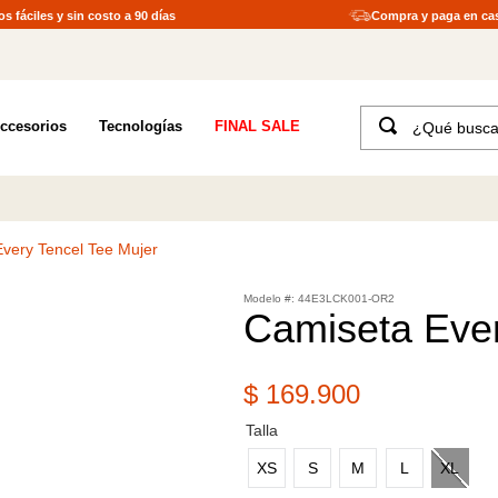
s fáciles y sin costo a 90 días
Compra y paga en ca
¿Qué buscas?
ccesorios
Tecnologías
FINAL SALE
TÉRMINOS MÁS BUSCADOS
1
.
merrell hombre
2
.
tenis hombre
very Tencel Tee Mujer
3
.
tenis mujer
:
44E3LCK001-OR2
4
.
merrell mujer
Camiseta Ever
5
.
morrales
6
.
moab
$
169
.
900
7
.
sandalias
Talla
8
.
botas hombre
XS
S
M
L
XL