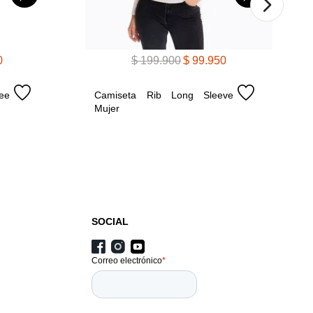
0
$
199
.
900
$
99
.
950
e 
Camiseta Rib Long Sleeve 
Mujer
SOCIAL