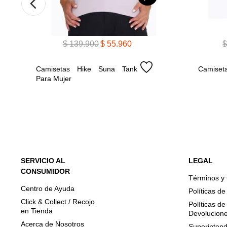
$
139
.
900
$
55
.
960
Camisetas Hike Suna Tank 
Camiseta
Para Mujer
SERVICIO AL
LEGAL
CONSUMIDOR
Términos y
Centro de Ayuda
Políticas d
Click & Collect / Recojo
Políticas d
en Tienda
Devolucion
Acerca de Nosotros
Superintend