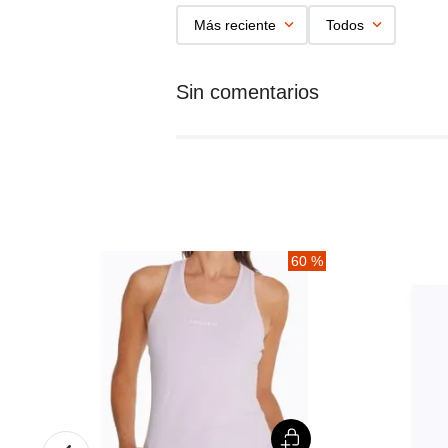
Más reciente
Todos
%
60 %