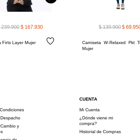
$
239
.
900
$
167
.
930
$
139
.
900
$
69
.
95
 Firts Layer Mujer
Camiseta W-Relaxed Pkt Te
Mujer
CUENTA
 Condiciones
Mi Cuenta
e Despacho
¿Dónde viene mi
compra?
e Cambio y
es
Historial de Compras
encia de