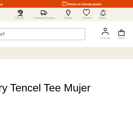
sa
Retira en tienda gratis
4
Contacto
Tracking De Compra
Tiendas
Favoritos
Bonus
y Tencel Tee Mujer