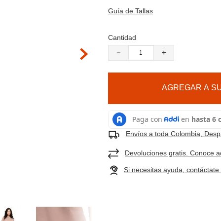
9
.
cachuchas
 hacer zoom
Guía de Tallas
10
.
moab 3
Cantidad
－
＋
AGREGAR A SU
Envíos a toda Colombia, Despa
Devoluciones gratis. Conoce a
Si necesitas ayuda, contáctat