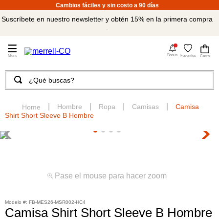
Cambios fáciles y sin costo a 90 días
Suscríbete en nuestro newsletter y obtén 15% en la primera compra
.
4
Bonus
Favoritos
¿Qué buscas?
TÉRMINOS MÁS BUSCADOS
1
.
merrell hombre
Hombre
Ropa
Camisas
Camisa
Shirt Short Sleeve B Hombre
2
.
tenis hombre
3
.
tenis mujer
4
.
merrell mujer
5
.
morrales
Pase el mouse para hacer zoom
6
.
moab
:
FB-MES26-MSR002-HC4
7
.
sandalias
Camisa Shirt Short Sleeve B Hombre