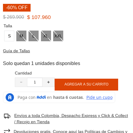
8
.
botas hombre
-60% OFF
9
.
cachuchas
$
107
.
960
$
269
.
900
10
.
moab 3
Talla
S
M
L
XL
XXL
Guía de Tallas
Solo quedan 1 unidades disponibles
Cantidad
－
＋
AGREGAR A SU CARRITO
Envíos a toda Colombia, Despacho Express y Click & Collect
/ Recojo en Tienda
Devoluciones gratis. Conoce aquí las Políticas de Cambios y