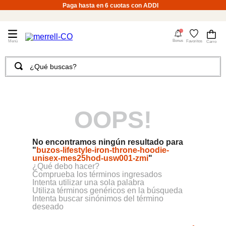
Paga hasta en 6 cuotas con ADDI
4
Bonus
Favoritos
¿Qué buscas?
TÉRMINOS MÁS BUSCADOS
1
.
merrell hombre
OOPS!
2
.
tenis hombre
3
.
tenis mujer
No encontramos ningún resultado para
4
.
merrell mujer
"
buzos-lifestyle-iron-throne-hoodie-
unisex-mes25hod-usw001-zmi
"
5
.
morrales
¿Qué debo hacer?
Comprueba los términos ingresados
6
.
moab
Intenta utilizar una sola palabra
Utiliza términos genéricos en la búsqueda
Intenta buscar sinónimos del término
7
.
sandalias
deseado
8
.
botas hombre