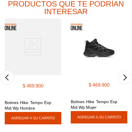
PRODUCTOS QUE TE PODRÍAN
9
.
cachuchas
INTERESAR
10
.
moab 3
$
469
.
900
$
469
.
900
Botines Hike Tempo Exp 
Botines Hike Tempo Exp 
Mid Wp Mujer
Mid Wp Hombre