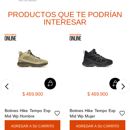
8
.
botas hombre
PRODUCTOS QUE TE PODRÍAN
9
.
cachuchas
INTERESAR
10
.
moab 3
$
469
.
900
$
469
.
900
Botines Hike Tempo Exp 
Botines Hike Tempo Exp 
Mid Wp Hombre
Mid Wp Mujer