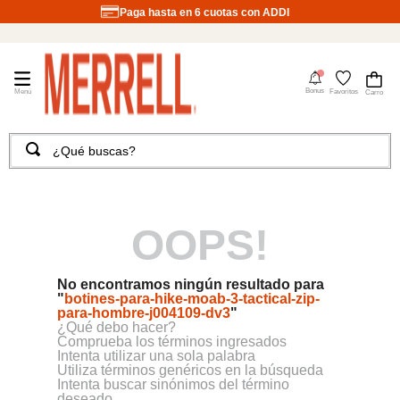
Paga hasta en 6 cuotas con ADDI
4
Bonus
Favoritos
¿Qué buscas?
TÉRMINOS MÁS BUSCADOS
1
.
merrell hombre
2
.
tenis hombre
OOPS!
3
.
tenis mujer
No encontramos ningún resultado para
4
.
merrell mujer
"
botines-para-hike-moab-3-tactical-zip-
para-hombre-j004109-dv3
"
5
.
morrales
¿Qué debo hacer?
Comprueba los términos ingresados
6
.
moab
Intenta utilizar una sola palabra
Utiliza términos genéricos en la búsqueda
7
.
sandalias
Intenta buscar sinónimos del término
deseado