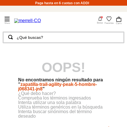
Paga hasta en 6 cuotas con ADDI
4
Bonus
Favoritos
¿Qué buscas?
TÉRMINOS MÁS BUSCADOS
1
.
merrell hombre
OOPS!
2
.
tenis hombre
3
.
tenis mujer
No encontramos ningún resultado para
4
.
merrell mujer
"
zapatilla-trail-agility-peak-5-hombre-
j068341-jn8
"
5
.
morrales
¿Qué debo hacer?
Comprueba los términos ingresados
6
.
sandalias
Intenta utilizar una sola palabra
Utiliza términos genéricos en la búsqueda
Intenta buscar sinónimos del término
7
.
moab
deseado
8
.
botas hombre