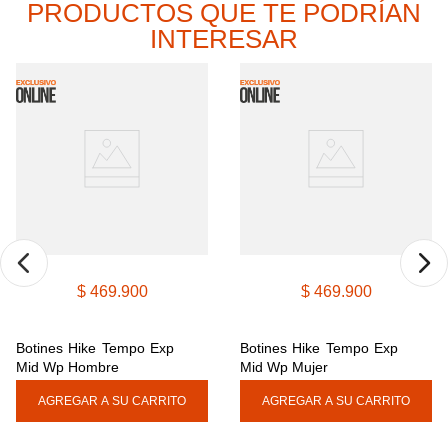
PRODUCTOS QUE TE PODRÍAN
9
.
cachuchas
INTERESAR
10
.
moab 3
$
469
.
900
$
469
.
900
Botines Hike Tempo Exp 
Botines Hike Tempo Exp 
Mid Wp Hombre
Mid Wp Mujer