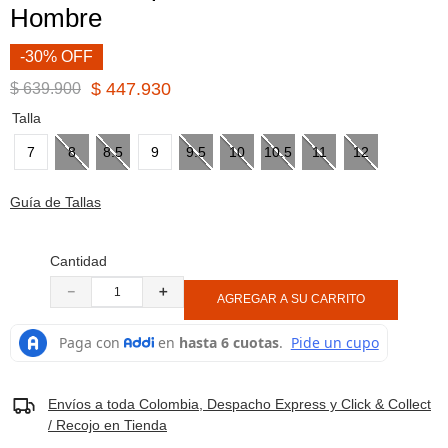
Hombre
8
.
botas hombre
9
.
cachuchas
-30% OFF
10
.
moab 3
$
447
.
930
$
639
.
900
Talla
7
8
8.5
9
9.5
10
10.5
11
12
Guía de Tallas
Cantidad
－
＋
AGREGAR A SU CARRITO
Envíos a toda Colombia, Despacho Express y Click & Collect
/ Recojo en Tienda