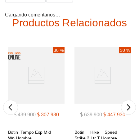
Cargando comentarios…
Productos Relacionados
30 %
30 %
$
439
.
900
$
307
.
930
$
639
.
900
$
447
.
930
Botin  Tempo Exp Mid 
Botin Hike Speed 
Wp Hombre
Strike 2 Ltr T Hombre