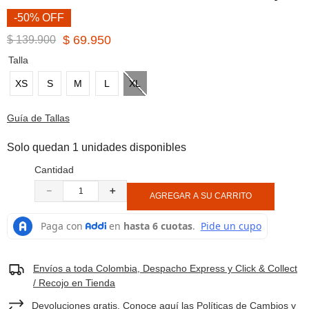
8
.
botas hombre
-50% OFF
9
.
cachuchas
$
69
.
950
$
139
.
900
10
.
moab 3
Talla
XS
S
M
L
XL
Guía de Tallas
Solo quedan 1 unidades disponibles
Cantidad
－
＋
AGREGAR A SU CARRITO
Envíos a toda Colombia, Despacho Express y Click & Collect
/ Recojo en Tienda
Devoluciones gratis. Conoce aquí las Políticas de Cambios y