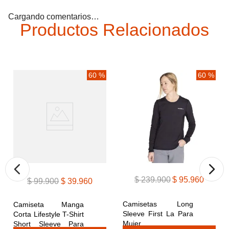
Cargando comentarios…
Productos Relacionados
60 %
60 %
$
239
.
900
$
95
.
960
$
99
.
900
$
39
.
960
Camisetas Long 
Camiseta Manga 
Sleeve First La Para 
Corta Lifestyle T-Shirt 
Mujer
Short Sleeve Para 