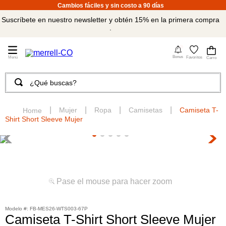
Cambios fáciles y sin costo a 90 días
Suscríbete en nuestro newsletter y obtén 15% en la primera compra
.
4
Bonus
Favoritos
¿Qué buscas?
TÉRMINOS MÁS BUSCADOS
1
.
merrell hombre
Mujer
Ropa
Camisetas
Camiseta T-
Shirt Short Sleeve Mujer
2
.
tenis hombre
3
.
tenis mujer
4
.
merrell mujer
5
.
morrales
Pase el mouse para hacer zoom
6
.
moab
:
FB-MES26-WTS003-67P
7
.
sandalias
Camiseta T-Shirt Short Sleeve Mujer