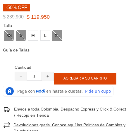
8
.
botas hombre
-50% OFF
9
.
cachuchas
$
119
.
950
$
239
.
900
10
.
moab 3
Talla
XS
S
M
L
XL
Guía de Tallas
Cantidad
－
＋
AGREGAR A SU CARRITO
Envíos a toda Colombia, Despacho Express y Click & Collect
/ Recojo en Tienda
Devoluciones gratis. Conoce aquí las Políticas de Cambios y
Devoluciones