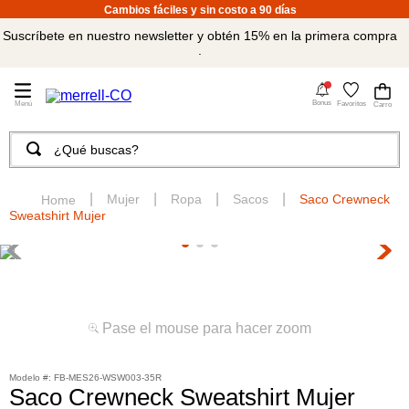
Cambios fáciles y sin costo a 90 días
Suscríbete en nuestro newsletter y obtén 15% en la primera compra
.
4
Bonus
Favoritos
¿Qué buscas?
TÉRMINOS MÁS BUSCADOS
1
.
merrell hombre
Mujer
Ropa
Sacos
Saco Crewneck
Sweatshirt Mujer
2
.
tenis hombre
3
.
tenis mujer
4
.
merrell mujer
5
.
morrales
Pase el mouse para hacer zoom
6
.
moab
:
FB-MES26-WSW003-35R
7
.
sandalias
Saco Crewneck Sweatshirt Mujer